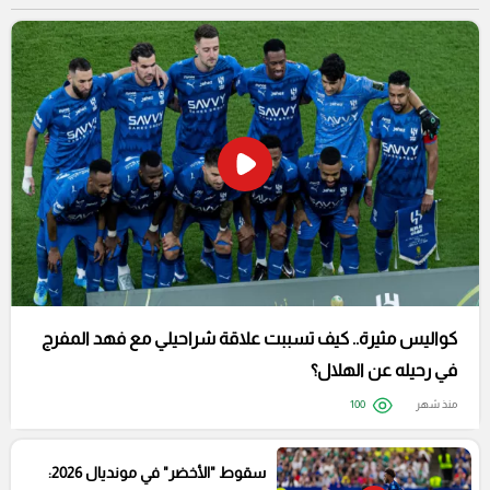
كواليس مثيرة.. كيف تسببت علاقة شراحيلي مع فهد المفرج
في رحيله عن الهلال؟
منذ شهر
100
سقوط "الأخضر" في مونديال 2026: