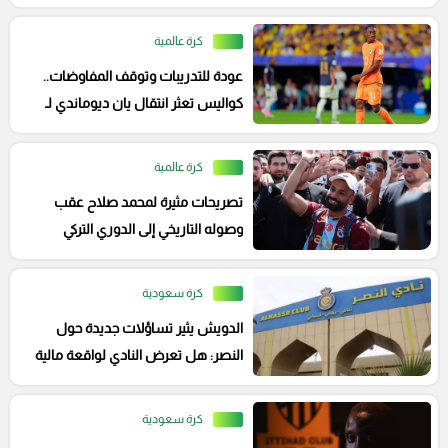
كرة عالمية
عودة للتدريبات وتوقف المفاوضات..
كواليس تعثر انتقال يان ديوماندي لـ
ريال مدريد
كرة عالمية
تصريحات مثيرة لمحمد صلاح عقب
وصوله التاريخي إلى الدوري التركي
كرة سعودية
الدويش يثير تساؤلات جديدة حول
النصر: هل تعرض النادي لواقعة مالية
غامضة؟
كرة سعودية