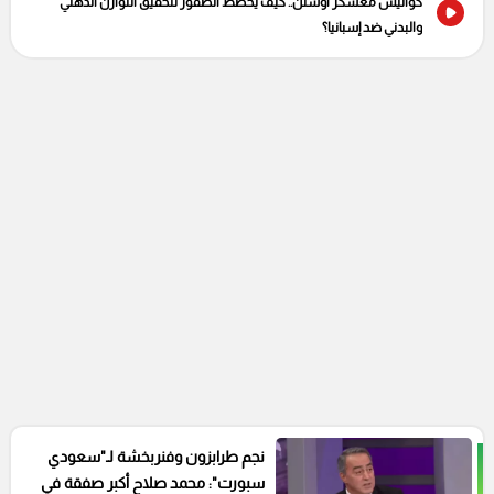
كواليس معسكر أوستن.. كيف يخطط الصقور لتحقيق التوازن الذهني
والبدني ضد إسبانيا؟
نجم طرابزون وفنربخشة لـ"سعودي
سبورت": محمد صلاح أكبر صفقة في