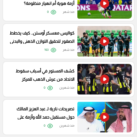
أزمة هوية أم انهيار منظومة؟
منذ شهر
0
كواليس معسكر أوستن.. كيف يخطط
الصقور لتحقيق التوازن الذهني والبدني
ضد إسبانيا؟
منذ شهر
163
كشف المستور في أسباب سقوط
الاتحاد من عرش الذهب للمركز
الخامس
منذ شهرين
0
تصريحات نارية لـ عبد العزيز المالك
حول مستقبل حمد الله وأزمة علي
البليهي
منذ شهرين
0