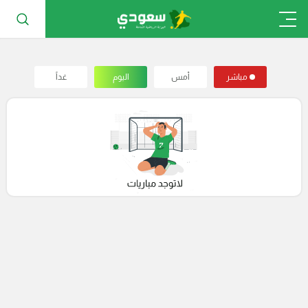
مباشر
أمس
اليوم
غداً