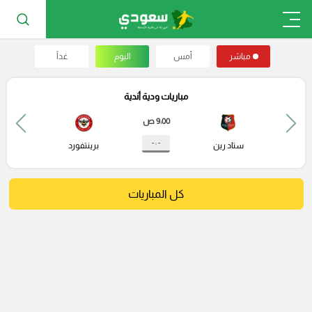
مباشر
أمس
اليوم
غداً
مباريات ودية أندية
9:00 ص
- : -
ستاد رين
برينتفورد
كل المباريات