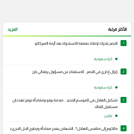
الأكثر قراءة
المزيد
1
النصر يتحرك لإنقاذ صفقة الاستحواذ بعد أزمة الميركاتو
كرة سعودية
2
زلزال إداري في النصر.. الاستغناء عن مسؤول برتغالي بارز
كرة سعودية
3
تشكيل الهلال في الموسم الجديد .. صدمة بونو ومفاجأة نونيز تهددان
مستقبل القائد
تقارير
4
مالكوم إلى منافس الهلال؟.. الشعلان يفجر مفاجأة ويطرح الحل الجريء